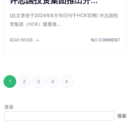
(此文章曾于2024年8月16日刊于HCK官网) 许志国投
资集团（HCK）隆重推…
READ MORE
NO COMMENT
1
2
3
4
搜索
搜索