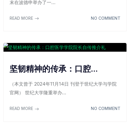
末在波德申举办了一…
READ MORE
NO COMMENT
坚韧精神的传承：口腔…
（本文曾于 2024年11月14日 刊登于世纪大学与学院
官网） 世纪大学隆重举办…
READ MORE
NO COMMENT