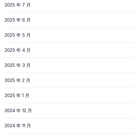
2025 年 7 月
2025 年 6 月
2025 年 5 月
2025 年 4 月
2025 年 3 月
2025 年 2 月
2025 年 1 月
2024 年 12 月
2024 年 11 月