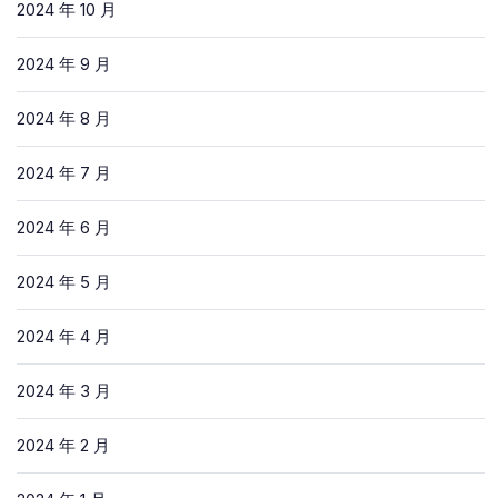
2024 年 10 月
2024 年 9 月
2024 年 8 月
2024 年 7 月
2024 年 6 月
2024 年 5 月
2024 年 4 月
2024 年 3 月
2024 年 2 月