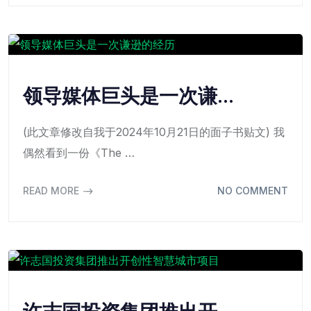
领导媒体巨头是一次谦…
(此文章修改自我于2024年10月21日的面子书贴文) 我
偶然看到一份《The …
READ MORE
NO COMMENT
许志国投资集团推出开…