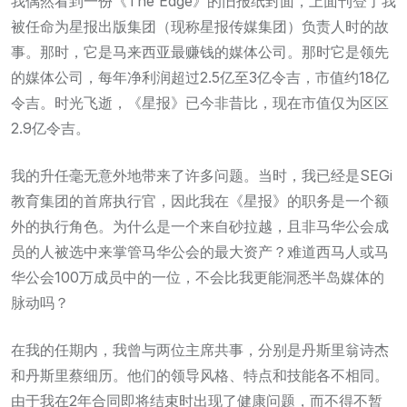
我偶然看到一份《The Edge》的旧报纸封面，上面刊登了我
被任命为星报出版集团（现称星报传媒集团）负责人时的故
事。那时，它是马来西亚最赚钱的媒体公司。那时它是领先
的媒体公司，每年净利润超过2.5亿至3亿令吉，市值约18亿
令吉。时光飞逝，《星报》已今非昔比，现在市值仅为区区
2.9亿令吉。
我的升任毫无意外地带来了许多问题。当时，我已经是SEGi
教育集团的首席执行官，因此我在《星报》的职务是一个额
外的执行角色。为什么是一个来自砂拉越，且非马华公会成
员的人被选中来掌管马华公会的最大资产？难道西马人或马
华公会100万成员中的一位，不会比我更能洞悉半岛媒体的
脉动吗？
在我的任期内，我曾与两位主席共事，分别是丹斯里翁诗杰
和丹斯里蔡细历。他们的领导风格、特点和技能各不相同。
由于我在2年合同即将结束时出现了健康问题，而不得不暂