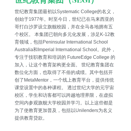
世纪教育集团最初以Systematic College的名义，
创始于1977年。时至今日，世纪已在马来西亚的
哥打白沙罗设立旗舰校园，并在全马各地拥有五
个校区。 本集团已朝向多元化发展，涉足K-12教
育领域，包括Peninsular International School
Australia和Imperial International School。此外，
专注于技职教育和培训的 FutureEdge College 的
加入，让这个教育架构更全面。 世纪教育集团在
数位化方面，也取得了不俗的成绩。其中包括开
创了MetaMentor，一个线上教育平台，提供传统
课堂设置中的各种课程。 透过世纪大学的元宇宙
校区，学生和访客都可以跨越地理界限，在虚拟
空间内参观旗舰大学校园并学习。以上这些都是
为了使教育更加普及，包括以Unilenders为名义
提供教育贷款。