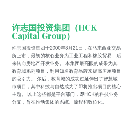
许志国投资集团（HCK
Capital Group）
许志国投资集团于2000年8月21日，在马来西亚交易
所上市，最初的核心业务为工业工程和橡胶贸易，后
来转向房地产开发业务。 本集团最亮眼的成果为其
教育城系列项目，利用知名教育品牌来提高房屋项目
的吸引力。 尔后，教育城的成功过延伸出了智慧城
市项目，其中科技与自然成为了即将推出项目的核心
主题。 以上这些都是平台部门，即HCK的科技业务
分支，旨在推动集团的系统、流程和数位化。