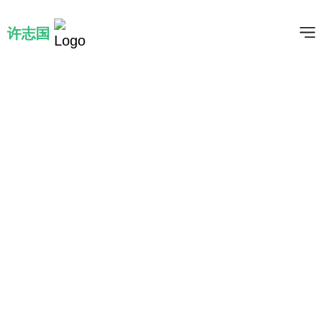
许志国
企业单位